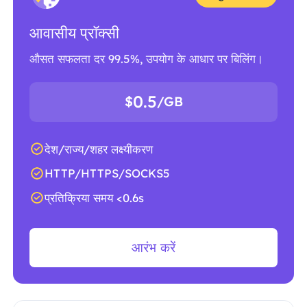
आवासीय प्रॉक्सी
औसत सफलता दर 99.5%, उपयोग के आधार पर बिलिंग।
0.5
$
/GB
देश/राज्य/शहर लक्ष्यीकरण
HTTP/HTTPS/SOCKS5
प्रतिक्रिया समय <0.6s
आरंभ करें