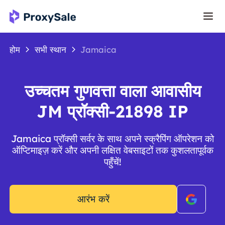
होम
सभी स्थान
Jamaica
उच्चतम गुणवत्ता वाला आवासीय
JM प्रॉक्सी-21898 IP
Jamaica प्रॉक्सी सर्वर के साथ अपने स्क्रैपिंग ऑपरेशन को
ऑप्टिमाइज़ करें और अपनी लक्षित वेबसाइटों तक कुशलतापूर्वक
पहुँचें!
आरंभ करें