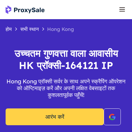
होम
सभी स्थान
Hong Kong
उच्चतम गुणवत्ता वाला आवासीय
HK प्रॉक्सी-164121 IP
Hong Kong प्रॉक्सी सर्वर के साथ अपने स्क्रैपिंग ऑपरेशन
को ऑप्टिमाइज़ करें और अपनी लक्षित वेबसाइटों तक
कुशलतापूर्वक पहुँचें!
आरंभ करें