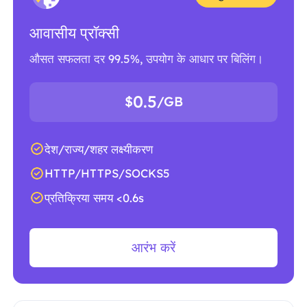
आवासीय प्रॉक्सी
औसत सफलता दर 99.5%, उपयोग के आधार पर बिलिंग।
0.5
$
/GB
देश/राज्य/शहर लक्ष्यीकरण
HTTP/HTTPS/SOCKS5
प्रतिक्रिया समय <0.6s
आरंभ करें