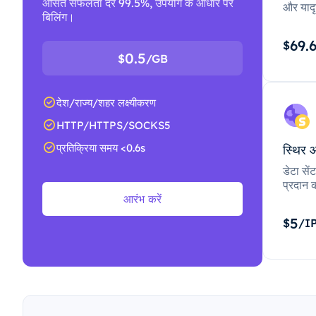
औसत सफलता दर 99.5%, उपयोग के आधार पर
और यादृ
बिलिंग।
69.
$
0.5
$
/GB
देश/राज्य/शहर लक्ष्यीकरण
HTTP/HTTPS/SOCKS5
प्रतिक्रिया समय <0.6s
स्थिर 
डेटा से
प्रदान क
आरंभ करें
5
$
/I