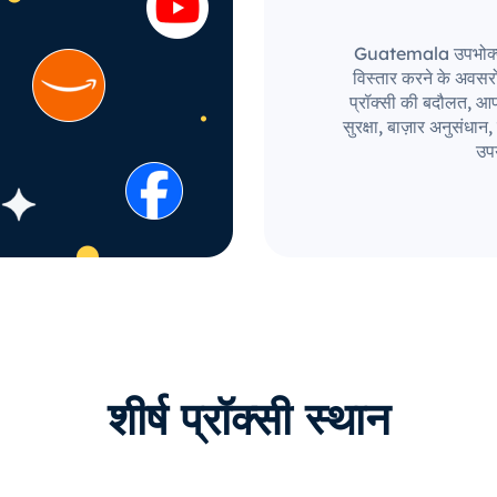
Guatemala उपभोक्ता बा
विस्तार करने के अवस
प्रॉक्सी की बदौलत, आपक
सुरक्षा, बाज़ार अनुसंध
उपय
शीर्ष प्रॉक्सी स्थान