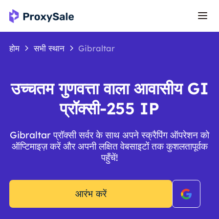
होम
सभी स्थान
Gibraltar
उच्चतम गुणवत्ता वाला आवासीय GI
प्रॉक्सी-255 IP
Gibraltar प्रॉक्सी सर्वर के साथ अपने स्क्रैपिंग ऑपरेशन को
ऑप्टिमाइज़ करें और अपनी लक्षित वेबसाइटों तक कुशलतापूर्वक
पहुँचें!
आरंभ करें