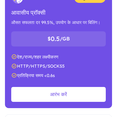
आवासीय प्रॉक्सी
औसत सफलता दर 99.5%, उपयोग के आधार पर बिलिंग।
0.5
$
/GB
देश/राज्य/शहर लक्ष्यीकरण
HTTP/HTTPS/SOCKS5
प्रतिक्रिया समय <0.6s
आरंभ करें