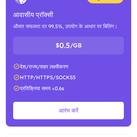
आवासीय प्रॉक्सी
औसत सफलता दर 99.5%, उपयोग के आधार पर बिलिंग।
0.5
$
/GB
देश/राज्य/शहर लक्ष्यीकरण
HTTP/HTTPS/SOCKS5
प्रतिक्रिया समय <0.6s
आरंभ करें