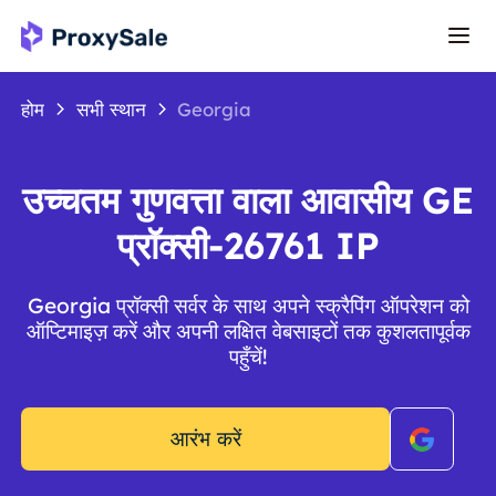
होम
सभी स्थान
Georgia
उच्चतम गुणवत्ता वाला आवासीय GE
प्रॉक्सी-26761 IP
Georgia प्रॉक्सी सर्वर के साथ अपने स्क्रैपिंग ऑपरेशन को
ऑप्टिमाइज़ करें और अपनी लक्षित वेबसाइटों तक कुशलतापूर्वक
पहुँचें!
आरंभ करें