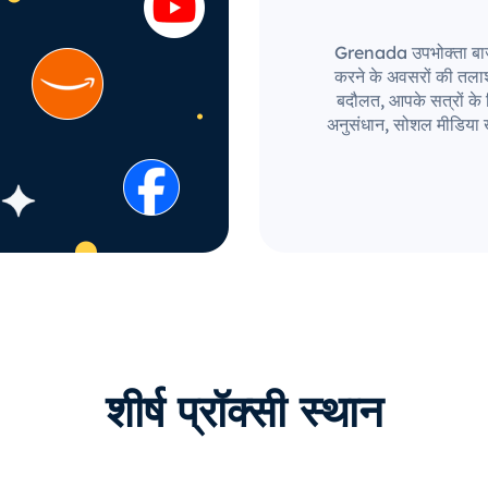
Grenada उपभोक्ता बाज़ार 
करने के अवसरों की तला
बदौलत, आपके सत्रों के लि
अनुसंधान, सोशल मीडिया ख
शीर्ष प्रॉक्सी स्थान