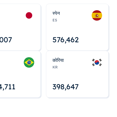
स्पेन
ES
,008
576,463
कोरिया
KR
4,712
398,648