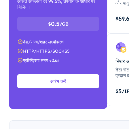
औसत सफलता दर 99.5%, उपयोग के आधार पर
और यादृ
बिलिंग।
69.
$
0.5
$
/GB
देश/राज्य/शहर लक्ष्यीकरण
HTTP/HTTPS/SOCKS5
प्रतिक्रिया समय <0.6s
स्थिर 
डेटा से
प्रदान क
आरंभ करें
5
$
/I