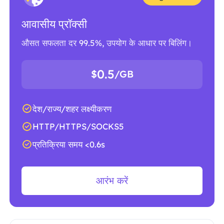
आवासीय प्रॉक्सी
औसत सफलता दर 99.5%, उपयोग के आधार पर बिलिंग।
0.5
$
/GB
देश/राज्य/शहर लक्ष्यीकरण
HTTP/HTTPS/SOCKS5
प्रतिक्रिया समय <0.6s
आरंभ करें