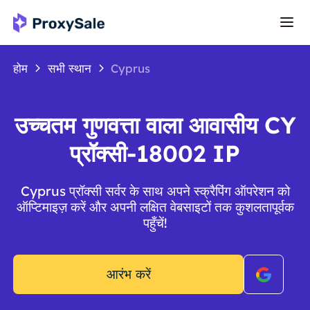
होम
सभी स्थान
Cyprus
उच्चतम गुणवत्ता वाला आवासीय CY
प्रॉक्सी-18002 IP
Cyprus प्रॉक्सी सर्वर के साथ अपने स्क्रैपिंग ऑपरेशन को
ऑप्टिमाइज़ करें और अपनी लक्षित वेबसाइटों तक कुशलतापूर्वक
पहुँचें!
आरंभ करें