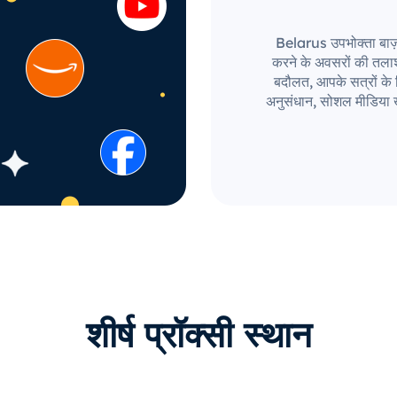
Belarus उपभोक्ता बाज़ार
करने के अवसरों की तला
बदौलत, आपके सत्रों के लि
अनुसंधान, सोशल मीडिया ख
शीर्ष प्रॉक्सी स्थान