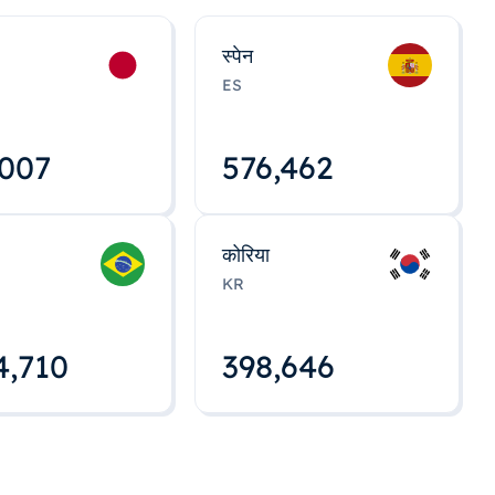
स्पेन
ES
,008
576,463
कोरिया
KR
4,712
398,648