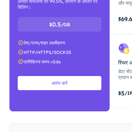
औसत सफलता दर 99.5%, उपयोग के आधार पर
और यादृ
बिलिंग।
69.
$
0.5
$
/GB
देश/राज्य/शहर लक्ष्यीकरण
HTTP/HTTPS/SOCKS5
प्रतिक्रिया समय <0.6s
स्थिर 
डेटा से
प्रदान क
आरंभ करें
5
$
/I