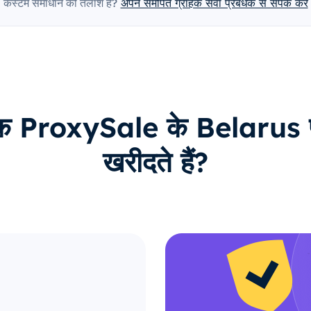
कस्टम समाधान की तलाश है?
अपने समर्पित ग्राहक सेवा प्रबंधक से संपर्क करें
ाहक ProxySale के Belarus प्रॉ
खरीदते हैं?