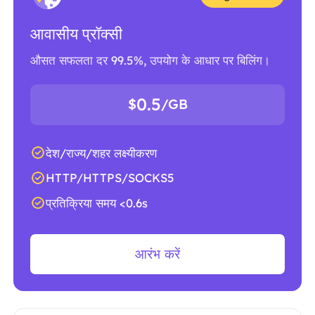
आवासीय प्रॉक्सी
औसत सफलता दर 99.5%, उपयोग के आधार पर बिलिंग।
0.5
$
/GB
देश/राज्य/शहर लक्ष्यीकरण
HTTP/HTTPS/SOCKS5
प्रतिक्रिया समय <0.6s
आरंभ करें