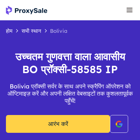
होम
सभी स्थान
Bolivia
उच्चतम गुणवत्ता वाला आवासीय
BO प्रॉक्सी-58585 IP
Bolivia प्रॉक्सी सर्वर के साथ अपने स्क्रैपिंग ऑपरेशन को
ऑप्टिमाइज़ करें और अपनी लक्षित वेबसाइटों तक कुशलतापूर्वक
पहुँचें!
आरंभ करें