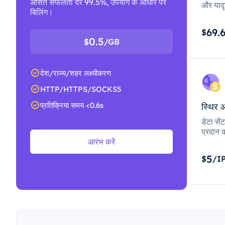
औसत सफलता दर 99.5%, उपयोग के आधार पर
और यादृ
बिलिंग।
69.
$
0.5
$
/GB
देश/राज्य/शहर लक्ष्यीकरण
HTTP/HTTPS/SOCKS5
प्रतिक्रिया समय <0.6s
स्थिर 
डेटा से
प्रदान क
आरंभ करें
5
$
/I