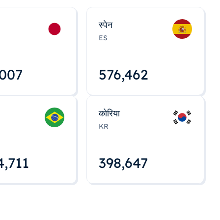
स्पेन
ES
,008
576,463
कोरिया
KR
4,712
398,648