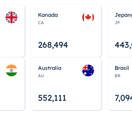
Kanada
Jepan
CA
JP
268,495
443
Australia
Brasil
AU
BR
552,112
7,09