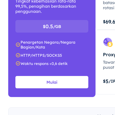
Tingkat keberhasilan rata-rata
batas
99,5%, penagihan berdasarkan
rotasi
penggunaan.
69.
$
0.5
$
/GB
Penargetan Negara/Negara
Bagian/Kota
Prox
HTTP/HTTPS/SOCKS5
Tawar
Waktu respons <0,6 detik
pusat 
5
$
/I
Mulai