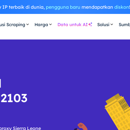
 IP terbaik di dunia,
pengguna baru
mendapatkan
diskon
usi Scraping
Harga
Data untuk AI
Solusi
Sumb
l
 2103
proxy Sierra Leone