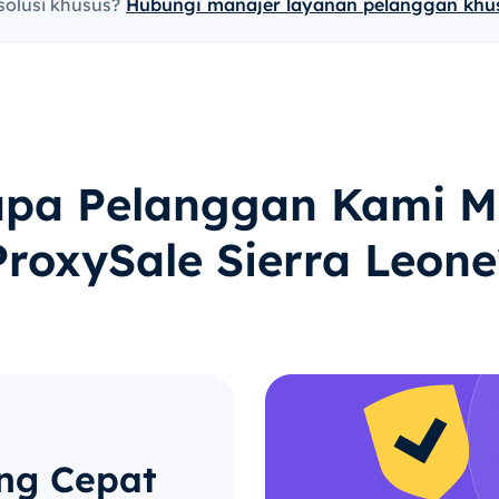
solusi khusus?
Hubungi manajer layanan pelanggan khu
pa Pelanggan Kami M
ProxySale Sierra Leone
ng Cepat