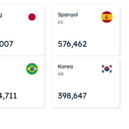
g
Spanyol
ES
,008
576,463
Korea
KR
4,712
398,648