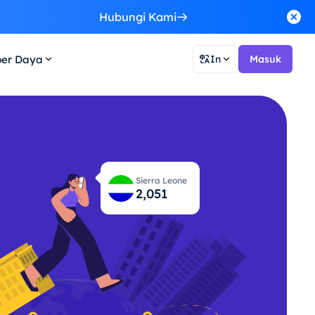
!
Hubungi Kami
er Daya
In
Masuk
Sierra Leone
2,103