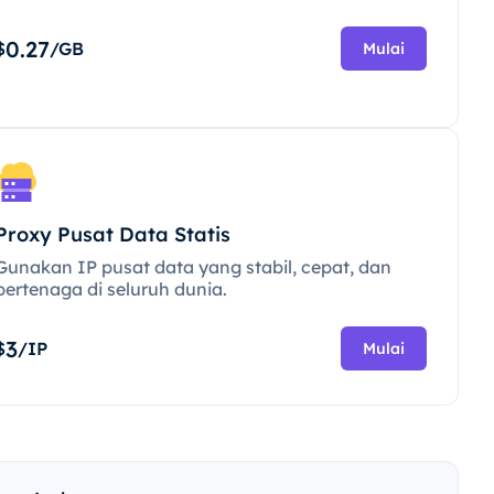
0.27
$
/GB
Mulai
Proxy Pusat Data Statis
Gunakan IP pusat data yang stabil, cepat, dan
bertenaga di seluruh dunia.
3
$
/IP
Mulai