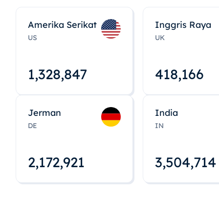
Amerika Serikat
Inggris Raya
US
UK
1,328,848
418,167
Jerman
India
DE
IN
2,172,922
3,504,715