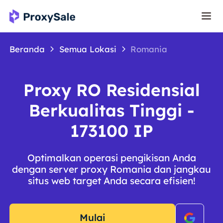
Beranda
Semua Lokasi
Romania
Proxy RO Residensial
Berkualitas Tinggi -
173100 IP
Optimalkan operasi pengikisan Anda
dengan server proxy Romania dan jangkau
situs web target Anda secara efisien!
Mulai