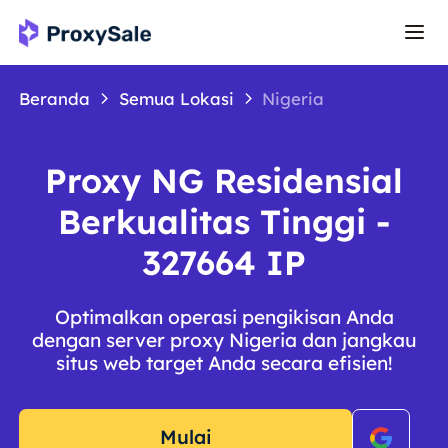
Beranda
Semua Lokasi
Nigeria
Proxy NG Residensial
Berkualitas Tinggi -
327664 IP
Optimalkan operasi pengikisan Anda
dengan server proxy Nigeria dan jangkau
situs web target Anda secara efisien!
Mulai