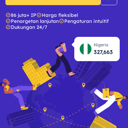
86 juta+ IP
Harga fleksibel
Penargetan lanjutan
Pengaturan intuitif
Dukungan 24/7
Nigeria
327,664