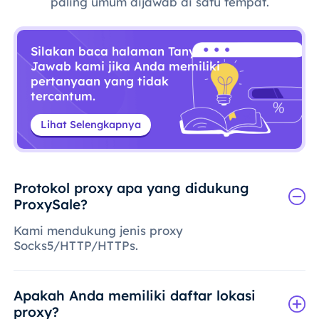
paling umum dijawab di satu tempat.
Silakan baca halaman Tanya
Jawab kami jika Anda memiliki
pertanyaan yang tidak
tercantum.
Lihat Selengkapnya
Protokol proxy apa yang didukung
ProxySale?
Kami mendukung jenis proxy
Socks5/HTTP/HTTPs.
Apakah Anda memiliki daftar lokasi
proxy?