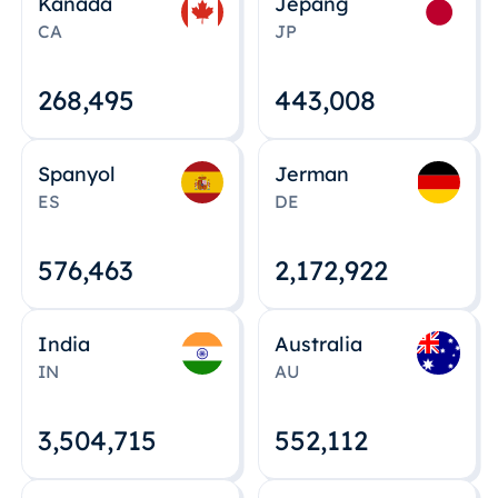
Kanada
Jepang
CA
JP
268,495
443,008
Spanyol
Jerman
ES
DE
576,463
2,172,922
India
Australia
IN
AU
3,504,715
552,112