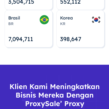
3,504,715
552,112
Brasil
Korea
BR
KR
7,094,712
398,648
Klien Kami Meningkatkan
Bisnis Mereka Dengan
ProxySale’ Proxy