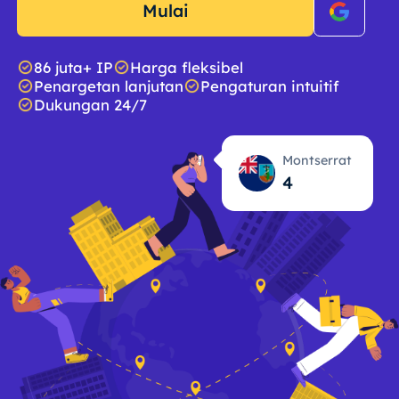
Mulai
86 juta+ IP
Harga fleksibel
Penargetan lanjutan
Pengaturan intuitif
Dukungan 24/7
Montserrat
4