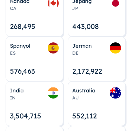
Kanada
Jepang
CA
JP
268,495
443,008
Spanyol
Jerman
ES
DE
576,463
2,172,922
India
Australia
IN
AU
3,504,715
552,112