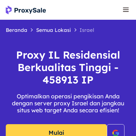
Beranda
Semua Lokasi
Israel
Proxy IL Residensial
Berkualitas Tinggi -
458913 IP
Optimalkan operasi pengikisan Anda
dengan server proxy Israel dan jangkau
situs web target Anda secara efisien!
Mulai