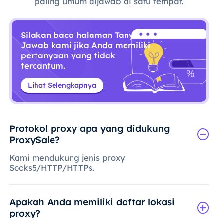
paling umum dijawab di satu tempat.
Silakan baca halaman Tanya
Jawab kami jika Anda memiliki
pertanyaan yang tidak
tercantum.
Lihat Selengkapnya
Protokol proxy apa yang didukung
ProxySale?
Kami mendukung jenis proxy
Socks5/HTTP/HTTPs.
Apakah Anda memiliki daftar lokasi
proxy?