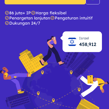
86 juta+ IP
Harga fleksibel
Penargetan lanjutan
Pengaturan intuitif
Dukungan 24/7
Israel
458,913