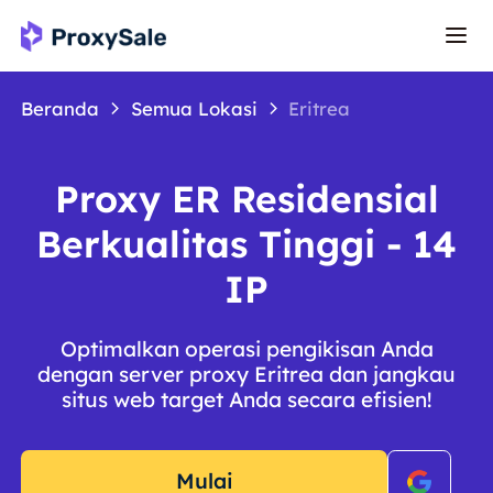
Beranda
Semua Lokasi
Eritrea
Proxy ER Residensial
Berkualitas Tinggi - 14
IP
Optimalkan operasi pengikisan Anda
dengan server proxy Eritrea dan jangkau
situs web target Anda secara efisien!
Mulai