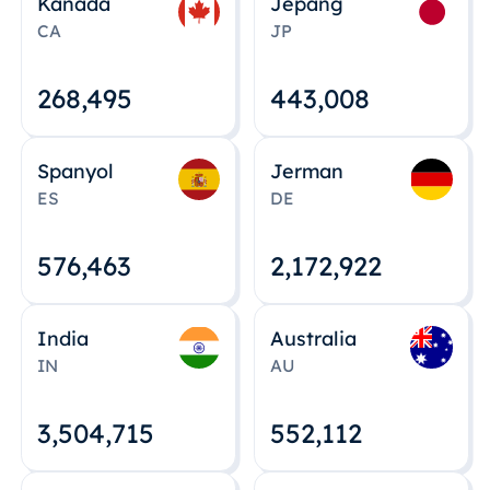
Kanada
Jepang
CA
JP
268,495
443,008
Spanyol
Jerman
ES
DE
576,463
2,172,922
India
Australia
IN
AU
3,504,715
552,112