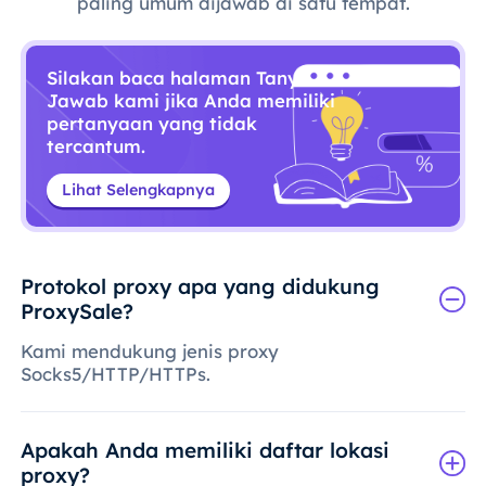
paling umum dijawab di satu tempat.
Silakan baca halaman Tanya
Jawab kami jika Anda memiliki
pertanyaan yang tidak
tercantum.
Lihat Selengkapnya
Protokol proxy apa yang didukung
ProxySale?
Kami mendukung jenis proxy
Socks5/HTTP/HTTPs.
Apakah Anda memiliki daftar lokasi
proxy?