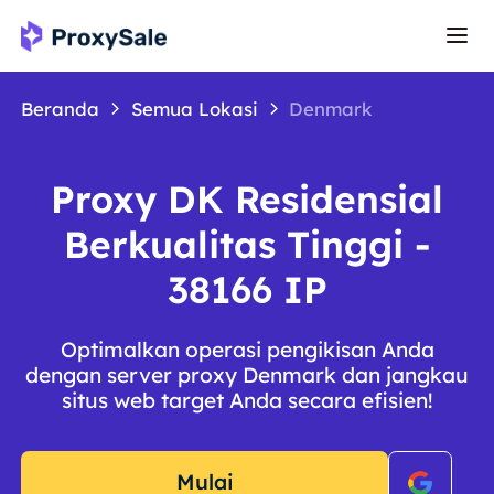
Beranda
Semua Lokasi
Denmark
Proxy DK Residensial
Berkualitas Tinggi -
38166 IP
Optimalkan operasi pengikisan Anda
dengan server proxy Denmark dan jangkau
situs web target Anda secara efisien!
Mulai