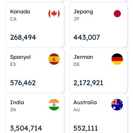
Kanada
Jepang
CA
JP
268,495
443,008
Spanyol
Jerman
ES
DE
576,463
2,172,922
India
Australia
IN
AU
3,504,715
552,112