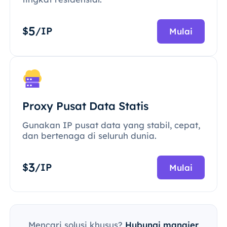
5
$
/IP
Mulai
Proxy Pusat Data Statis
Gunakan IP pusat data yang stabil, cepat,
dan bertenaga di seluruh dunia.
3
$
/IP
Mulai
Mencari solusi khusus?
Hubungi manajer