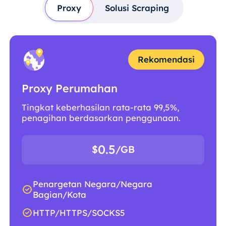
Proxy
Solusi Scraping
Rekomendasi
Proxy Perumahan
Tingkat keberhasilan rata-rata 99,5%,
penagihan berdasarkan penggunaan.
0.5
$
/GB
Penargetan Negara/Negara
Bagian/Kota
HTTP/HTTPS/SOCKS5