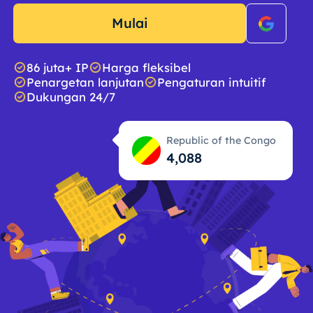
Mulai
86 juta+ IP
Harga fleksibel
Penargetan lanjutan
Pengaturan intuitif
Dukungan 24/7
Republic of the Congo
4,089