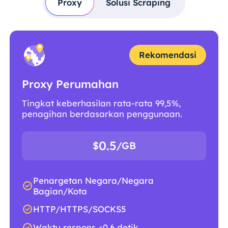
Proxy
Solusi Scraping
Rekomendasi
Proxy Perumahan
Tingkat keberhasilan rata-rata 99,5%,
penagihan berdasarkan penggunaan.
0.5
$
/GB
Penargetan Negara/Negara
Bagian/Kota
HTTP/HTTPS/SOCKS5
Waktu respons <0,6 detik