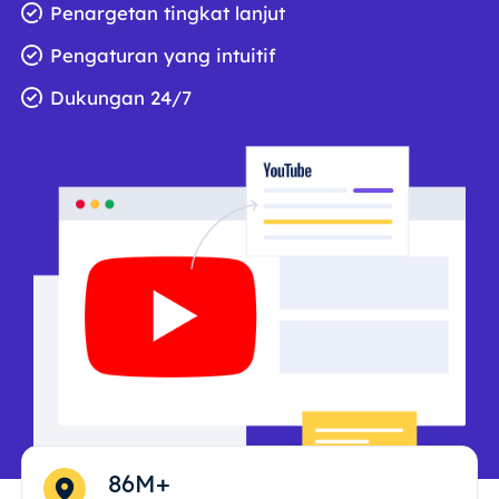
Penargetan tingkat lanjut
Pengaturan yang intuitif
Dukungan 24/7
86M+