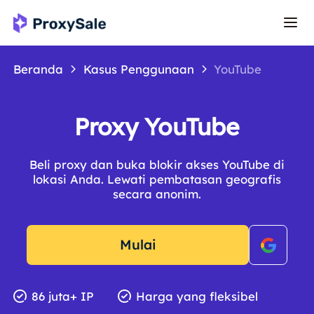
Beranda
Kasus Penggunaan
YouTube
Proxy YouTube
Beli proxy dan buka blokir akses YouTube di
lokasi Anda. Lewati pembatasan geografis
secara anonim.
Mulai
86 juta+ IP
Harga yang fleksibel