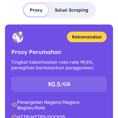
Proxy
Solusi Scraping
Rekomendasi
Proxy Perumahan
Tingkat keberhasilan rata-rata 99,5%,
penagihan berdasarkan penggunaan.
0.5
$
/GB
Penargetan Negara/Negara
Bagian/Kota
HTTP/HTTPS/SOCKS5