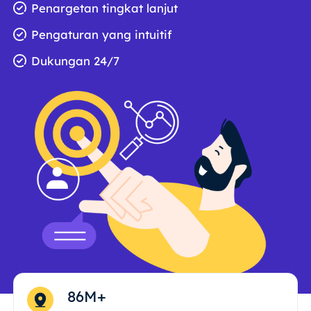
Penargetan tingkat lanjut
Pengaturan yang intuitif
Dukungan 24/7
86M+