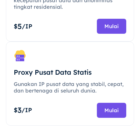
kecepatan pusat data dan anonimitas
tingkat residensial.
5
$
/IP
Mulai
Proxy Pusat Data Statis
Gunakan IP pusat data yang stabil, cepat,
dan bertenaga di seluruh dunia.
3
$
/IP
Mulai