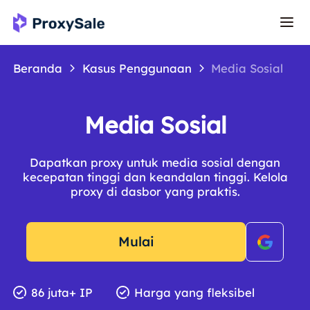
Beranda
Kasus Penggunaan
Media Sosial
Media Sosial
Dapatkan proxy untuk media sosial dengan
kecepatan tinggi dan keandalan tinggi. Kelola
proxy di dasbor yang praktis.
Mulai
86 juta+ IP
Harga yang fleksibel