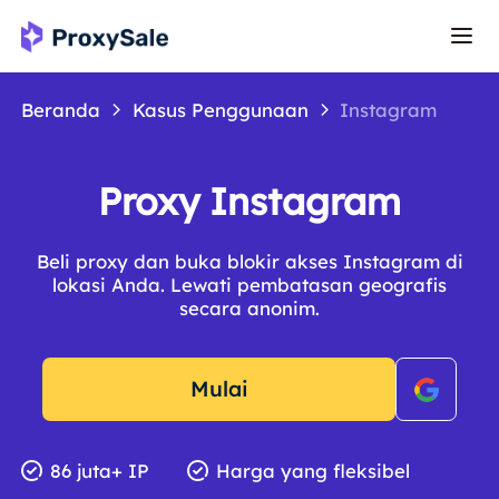
Beranda
Kasus Penggunaan
Instagram
Proxy Instagram
Beli proxy dan buka blokir akses Instagram di
lokasi Anda. Lewati pembatasan geografis
secara anonim.
Mulai
86 juta+ IP
Harga yang fleksibel