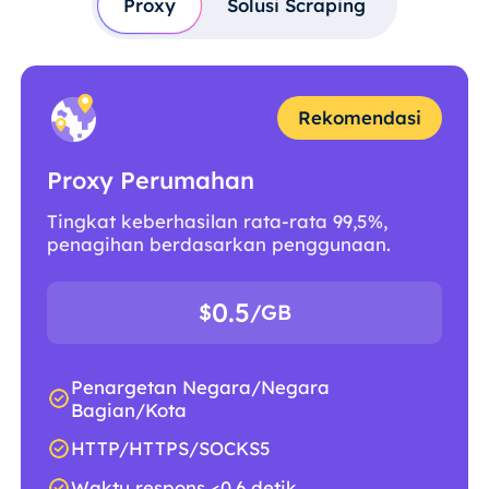
Proxy
Solusi Scraping
Rekomendasi
Proxy Perumahan
Tingkat keberhasilan rata-rata 99,5%,
penagihan berdasarkan penggunaan.
0.5
$
/GB
Penargetan Negara/Negara
Bagian/Kota
HTTP/HTTPS/SOCKS5
Waktu respons <0,6 detik