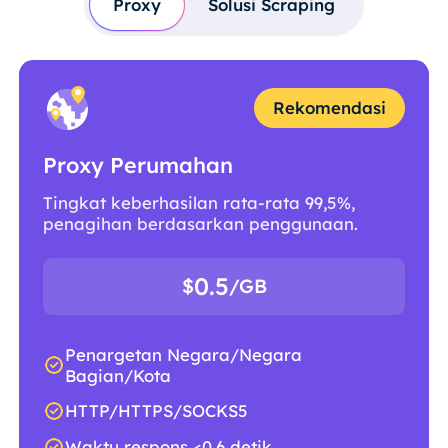
Proxy
Solusi Scraping
Rekomendasi
Proxy Perumahan
Tingkat keberhasilan rata-rata 99,5%,
penagihan berdasarkan penggunaan.
0.5
$
/GB
Penargetan Negara/Negara
Bagian/Kota
HTTP/HTTPS/SOCKS5
Waktu respons <0,6 detik