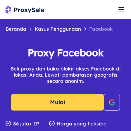
Beranda
Kasus Penggunaan
Facebook
Proxy Facebook
Beli proxy dan buka blokir akses Facebook di
lokasi Anda. Lewati pembatasan geografis
secara anonim.
Mulai
86 juta+ IP
Harga yang fleksibel