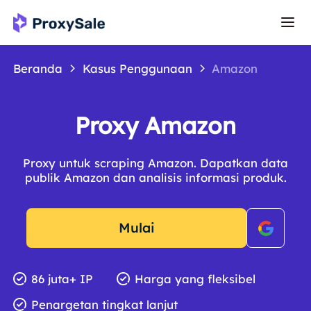
Beranda
Kasus Penggunaan
Amazon
Proxy Amazon
Proxy untuk scraping Amazon. Dapatkan data
publik Amazon dan analisis informasi produk.
Mulai
86 juta+ IP
Harga yang fleksibel
Penargetan tingkat lanjut