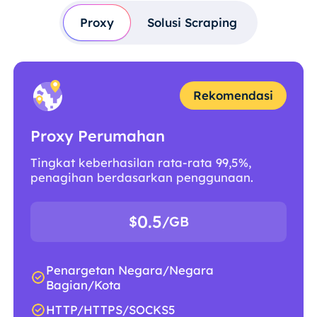
Proxy
Solusi Scraping
Rekomendasi
Proxy Perumahan
Tingkat keberhasilan rata-rata 99,5%,
penagihan berdasarkan penggunaan.
0.5
$
/GB
Penargetan Negara/Negara
Bagian/Kota
HTTP/HTTPS/SOCKS5