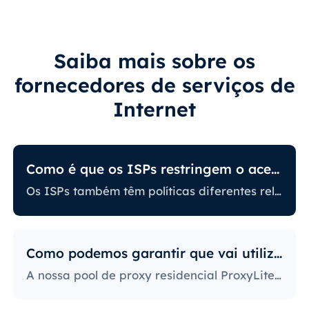
Saiba mais sobre os
fornecedores de serviços de
Internet
Como é que os ISPs restringem o acesso à Internet?
Os ISPs também têm políticas diferentes relacionadas com a restrição de determinadas atividades online. Alguns bloqueiam determinados sites, o que pode ser um grande problema para os utilizadores de proxy. Aqueles com as políticas mais rigorosas bloqueiam o acesso a plataformas de redes sociais, sites de notícias e muito mais. O bloqueio de portas específicas é também uma prática bastante popular, limitando severamente o acesso e a utilização da internet pelos utilizadores.
Como podemos garantir que vai utilizar IPs?
A nossa pool de proxy residencial ProxyLite oferece inúmeros proxies, para que os nossos clientes não tenham de se preocupar com períodos de inatividade e bloqueios de IP. Pode aceder aos dados necessários com servidores proxy nos locais que trabalham com este fornecedor.