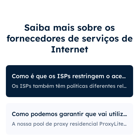
Saiba mais sobre os
fornecedores de serviços de
Internet
Como é que os ISPs restringem o acesso à Internet?
Os ISPs também têm políticas diferentes relacionadas com a restrição de determinadas atividades online. Alguns bloqueiam determinados sites, o que pode ser um grande problema para os utilizadores de proxy. Aqueles com as políticas mais rigorosas bloqueiam o acesso a plataformas de redes sociais, sites de notícias e muito mais. O bloqueio de portas específicas é também uma prática bastante popular, limitando severamente o acesso e a utilização da internet pelos utilizadores.
Como podemos garantir que vai utilizar IPs?
A nossa pool de proxy residencial ProxyLite oferece inúmeros proxies, para que os nossos clientes não tenham de se preocupar com períodos de inatividade e bloqueios de IP. Pode aceder aos dados necessários com servidores proxy nos locais que trabalham com este fornecedor.