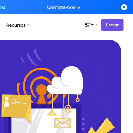
os
!
Contate-nos
Recursos
Pt
Entrar