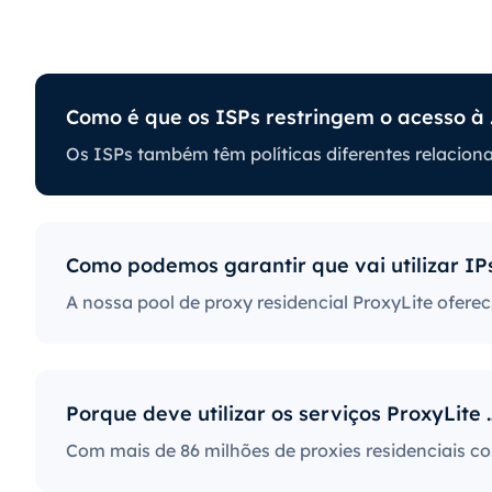
Como é q
antir que vai utilizar IPs?
idencial ProxyLite oferece inúmeros proxies, para que os
m de se preocupar com períodos de inatividade e bloqueio
s necessários com servidores proxy nos locais que trabal
Como podemos garantir que vai utilizar IP
A nossa pool de proxy resid
Porque deve utilizar os
Com mais de 8