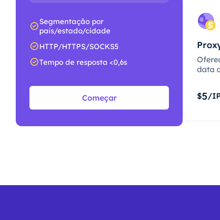
Segmentação por
país/estado/cidade
Proxy
HTTP/HTTPS/SOCKS5
Ofere
Tempo de resposta <0,6s
data c
5
$
/I
Começar