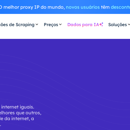
O melhor proxy IP do mundo,
novos usuários
têm
descont
ções de Scraping
Preços
Dados para IA
Soluções
internet iguais.
lhores que outros,
e da internet, a
.