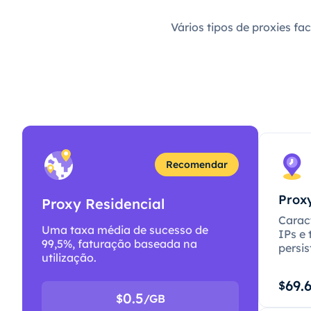
Vários tipos de proxies fa
Recomendar
Proxy
Proxy Residencial
Caract
Uma taxa média de sucesso de
IPs e 
99,5%, faturação baseada na
persis
utilização.
69.
$
0.5
$
/GB