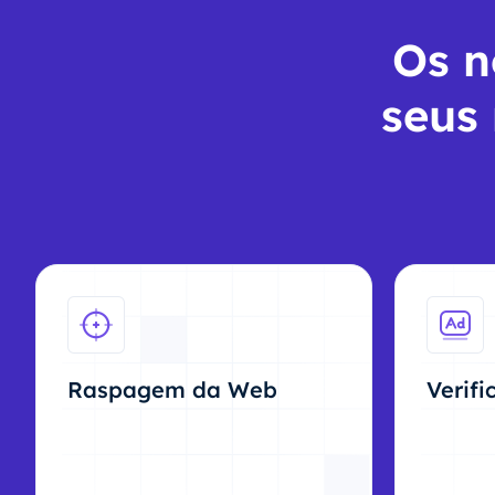
Os n
seus
Raspagem da Web
Verif