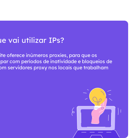
rviços ProxyLite para proxies?
denciais com origem em todo o mundo, o
ores proxy genuínos.