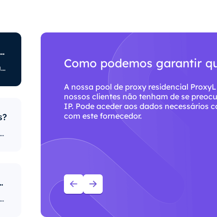
ue os ISPs restringem o acesso à Internet?
Porque deve utilizar os se
Os ISPs também têm políticas diferentes relacionadas com a restrição de determinadas atividades online. Alguns bloqueiam determinados sites, o que pode ser um grande problema para os utilizadores de proxy. Aqueles com as políticas mais rigorosas bloqueiam o acesso a plataformas de redes sociais, sites de notícias e muito mais. O bloqueio de portas específicas é também uma prática bastante popular, limitando severamente o acesso e a utilização da internet pelos utilizadores.
Com mais de 86 milhões de proxies resi
s de
ProxyLite é a melhor escolha para servid
ham
s?
encial ProxyLite oferece inúmeros proxies, para que os nossos clientes não tenham de se preocupar com períodos de inatividade e bloqueios de IP. Pode aceder aos dados necessários com servidores proxy nos locais que trabalham com este fornecedor.
 serviços ProxyLite para proxies?
6 milhões de proxies residenciais com origem em todo o mundo, o ProxyLite é a melhor escolha para servidores proxy genuínos.