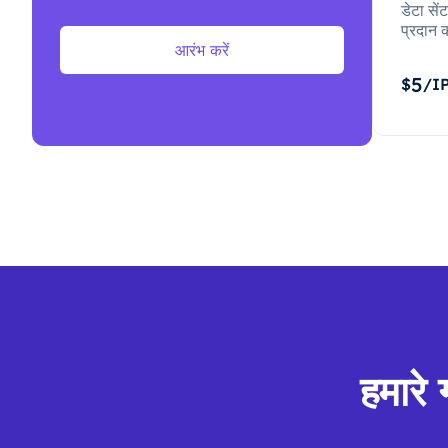
डेटा से
प्रदान क
आरंभ करें
5
$
/I
हमारे