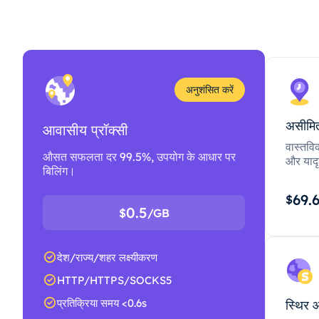
अनुशंसित करें
असीमित
आवासीय प्रॉक्सी
वास्तवि
औसत सफलता दर 99.5%, उपयोग के आधार पर
और यादृ
बिलिंग।
69.
$
0.5
$
/GB
देश/राज्य/शहर लक्ष्यीकरण
HTTP/HTTPS/SOCKS5
प्रतिक्रिया समय <0.6s
स्थिर 