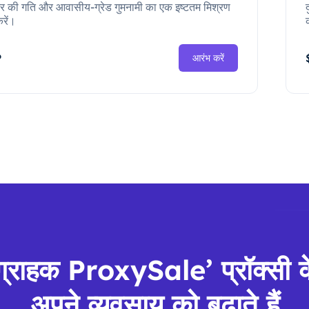
ंटर की गति और आवासीय-ग्रेड गुमनामी का एक इष्टतम मिश्रण
रें।
P
आरंभ करें
 ग्राहक ProxySale’ प्रॉक्सी 
अपने व्यवसाय को बढ़ाते हैं