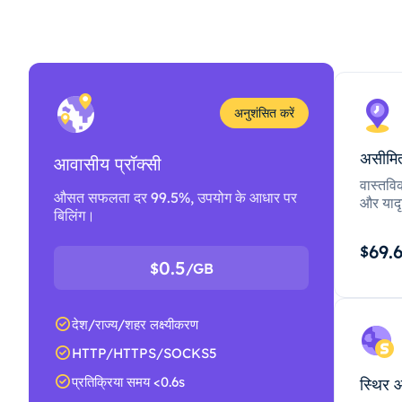
अनुशंसित करें
असीमित
आवासीय प्रॉक्सी
वास्तवि
औसत सफलता दर 99.5%, उपयोग के आधार पर
और यादृ
बिलिंग।
69.
$
0.5
$
/GB
देश/राज्य/शहर लक्ष्यीकरण
HTTP/HTTPS/SOCKS5
प्रतिक्रिया समय <0.6s
स्थिर 