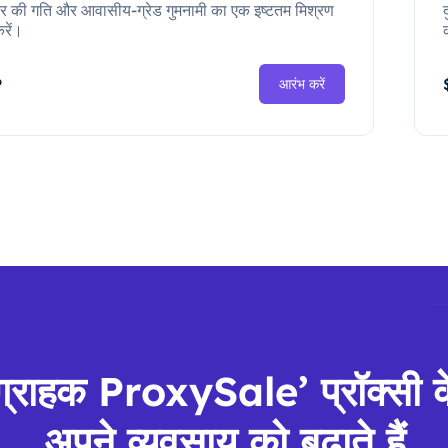
ंटर की गति और आवासीय-ग्रेड गुमनामी का एक इष्टतम मिश्रण
रें।
P
आरंभ करें
 ग्राहक ProxySale’ प्रॉक्सी 
अपने व्यवसाय को बढ़ाते हैं