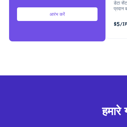
डेटा से
प्रदान क
आरंभ करें
5
$
/I
हमारे