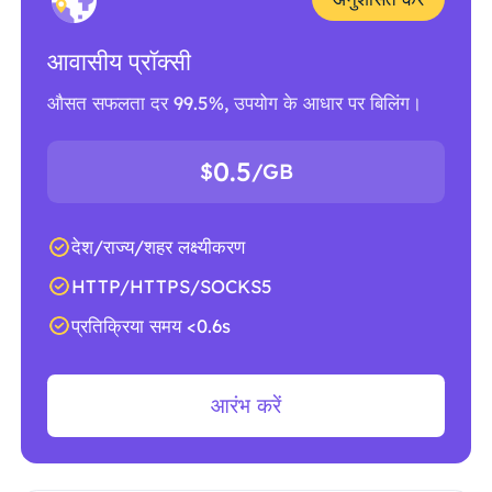
आवासीय प्रॉक्सी
औसत सफलता दर 99.5%, उपयोग के आधार पर बिलिंग।
0.5
$
/GB
देश/राज्य/शहर लक्ष्यीकरण
HTTP/HTTPS/SOCKS5
प्रतिक्रिया समय <0.6s
आरंभ करें