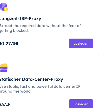
Langzeit-ISP-Proxy
Extract the required data without the fear of
getting blocked.
0.27
$
/GB
Loslegen
Statischer Data-Center-Proxy
Use stable, fast and powerful data center IP
around the world.
3
$
/IP
Loslegen