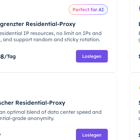
Perfect for AI
grenzter Residential-Proxy
esidential IP resources, no limit on IPs and
c, and support random and sticky rotation.
68
/Tag
Loslegen
scher Residential-Proxy
 an optimal blend of data center speed and
ential-grade anonymity.
P
Loslegen