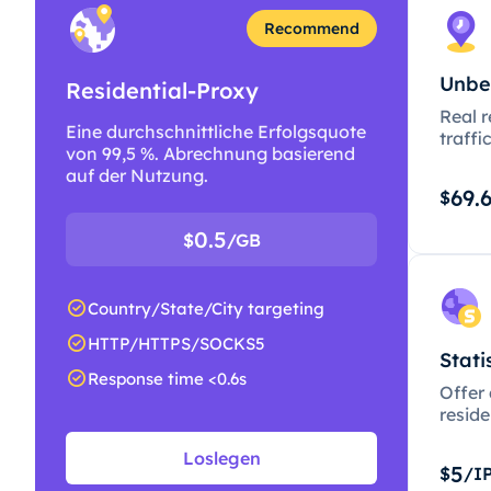
Recommend
Unbe
Residential-Proxy
Real r
Eine durchschnittliche Erfolgsquote
traffi
von 99,5 %. Abrechnung basierend
auf der Nutzung.
69.
$
0.5
$
/GB
Country/State/City targeting
HTTP/HTTPS/SOCKS5
Stati
Response time <0.6s
Offer
resid
Loslegen
5
$
/I