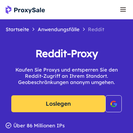
Startseite
Anwendungsfälle
Reddit
Reddit-Proxy
Kaufen Sie Proxys und entsperren Sie den
Reddit-Zugriff an Ihrem Standort.
Geobeschränkungen anonym umgehen.
Loslegen
Über 86 Millionen IPs