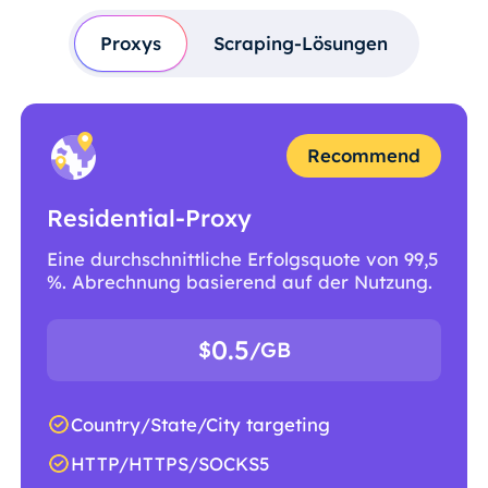
Proxys
Scraping-Lösungen
Recommend
Residential-Proxy
Eine durchschnittliche Erfolgsquote von 99,5
%. Abrechnung basierend auf der Nutzung.
0.5
$
/GB
Country/State/City targeting
HTTP/HTTPS/SOCKS5