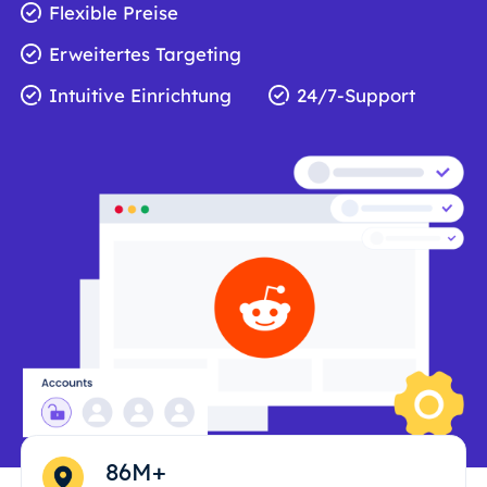
Flexible Preise
Erweitertes Targeting
Intuitive Einrichtung
24/7-Support
86M+