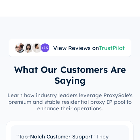
View Reviews on
TrustPilot
+1K
What Our Customers Are
Saying
Learn how industry leaders leverage ProxySale's
premium and stable residential proxy IP pool to
enhance their operations.
They
"Easy to Integrate with My Tools