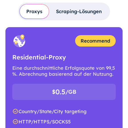
Proxys
Scraping-Lösungen
Recommend
Residential-Proxy
Eine durchschnittliche Erfolgsquote von 99,5
%. Abrechnung basierend auf der Nutzung.
0.5
$
/GB
Country/State/City targeting
HTTP/HTTPS/SOCKS5