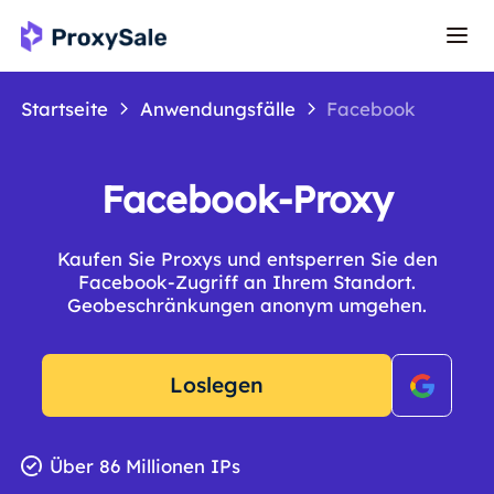
Startseite
Anwendungsfälle
Facebook
Facebook-Proxy
Kaufen Sie Proxys und entsperren Sie den
Facebook-Zugriff an Ihrem Standort.
Geobeschränkungen anonym umgehen.
Loslegen
Über 86 Millionen IPs