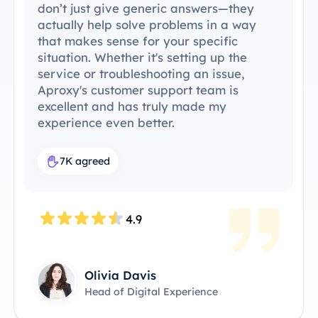
s—they
been able to integrate ProxySal
n a way
existing setup with ease. The se
ific
process was simple and intuitive
up the
was able to get everything runn
ssue,
without any issues. ProxySale’s
m is
compatibility with the tools I al
my
makes it incredibly convenient 
efficient. It's the perfect proxy s
for my workflow.
7.6K agreed
4.8
James Anderson
Technical Product Owner