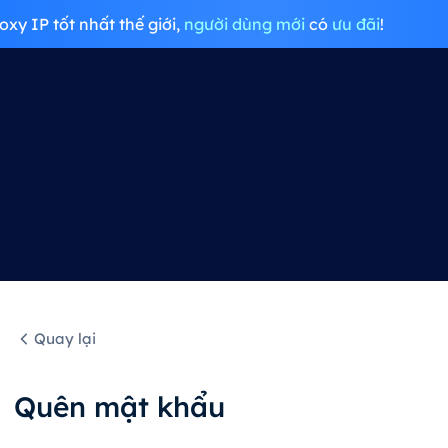
oxy IP tốt nhất thế giới,
người dùng mới
có
ưu đãi
!
Quay lại
Quên mật khẩu