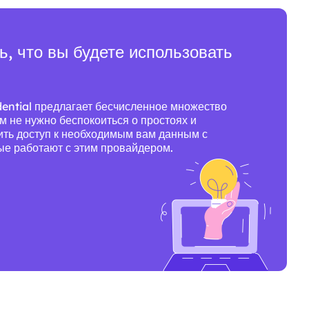
, что вы будете использовать
dential предлагает бесчисленное множество
м не нужно беспокоиться о простоях и
ить доступ к необходимым вам данным с
ые работают с этим провайдером.