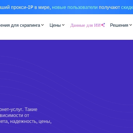
ший прокси-IP в мире,
новые пользователи
получают
скид
ения для скрапинга
Цены
Данные для ИИ
Решения
рнет-услуг. Такие
ависимости от
ета, надежность, цены,