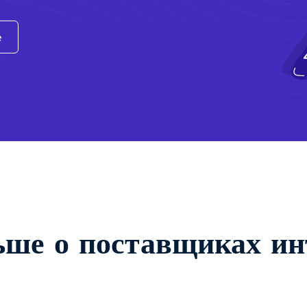
e
ьше о поставщиках ин