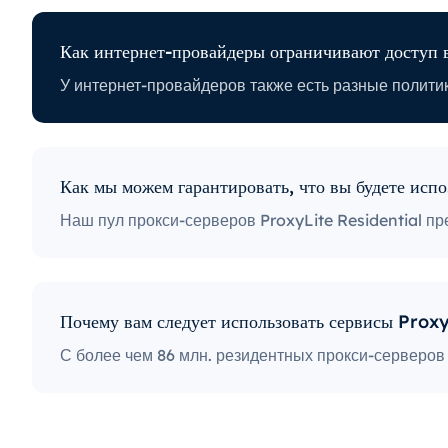
вайдеры ограничивают доступ в Интерн
акже есть разные политики, связанные с ограничением
ивности. Некоторые интернет-провайдеры блокируют
что может стать огромной проблемой для пользователей пр
политика, блокируют доступ к платформам социальных сетей,
Как м
му другому. Блокировка определенных портов также являе
тикой, серьезно ограничивающей способ доступа
 и его использования.