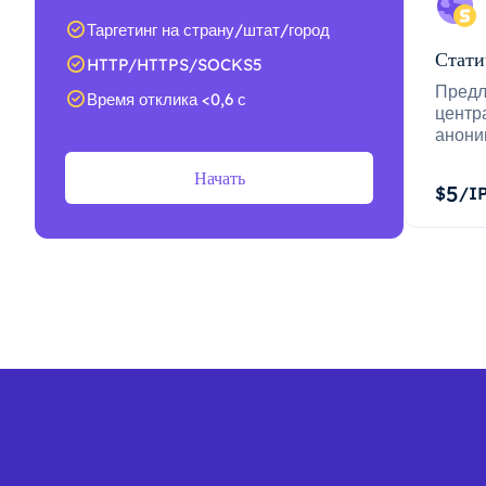
Таргетинг на страну/штат/город
Стати
HTTP/HTTPS/SOCKS5
Предл
Время отклика <0,6 с
центр
анони
Начать
5
$
/I