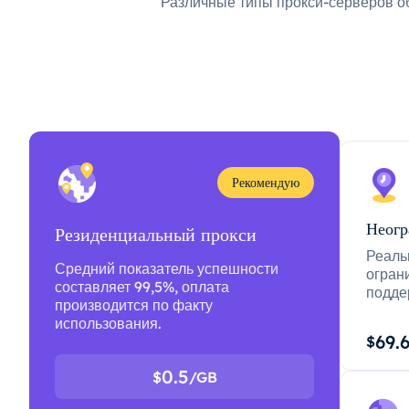
Различные типы прокси-серверов о
Рекомендую
Неогр
Резиденциальный прокси
Реаль
Средний показатель успешности
огран
составляет 99,5%, оплата
подде
производится по факту
использования.
69.
$
0.5
$
/GB