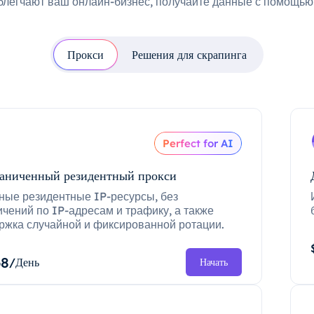
блегчают ваш онлайн-бизнес, получайте данные с помощью 
Прокси
Решения для скрапинга
Perfect for AI
аниченный резидентный прокси
ные резидентные IP-ресурсы, без
ичений по IP-адресам и трафику, а также
ржка случайной и фиксированной ротации.
68
/День
Начать