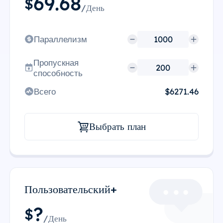
69.68
$
/День
Параллелизм
Пропускная
способность
Всего
$6271.46
Выбрать план
Пользовательский+
?
$
/День