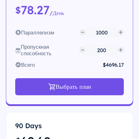
78.27
$
/День
Параллелизм
Пропускная
способность
Всего
$4696.17
Выбрать план
90 Days