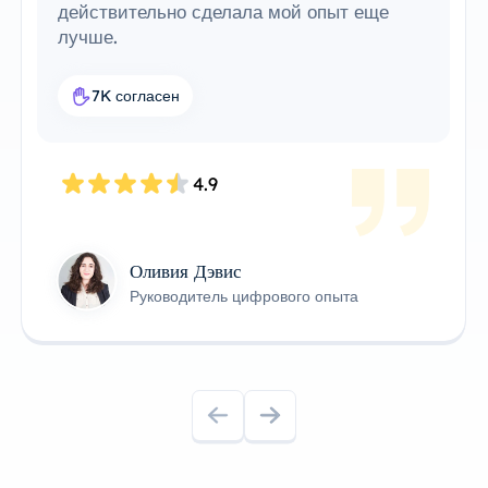
уже использую, делает его невероятно
удобным и эффективным. Это идеальное
прокси-решение для моего рабочего
процесса.
7.6K согласен
4.8
Джеймс Андерсон
Технический владелец продукта