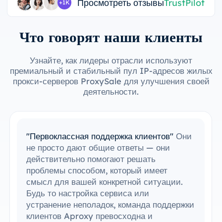
Просмотреть отзывы
TrustPilot
+1K
Что говорят наши клиенты
Узнайте, как лидеры отрасли используют
премиальный и стабильный пул IP-адресов жилых
прокси-серверов ProxySale для улучшения своей
деятельности.
"Простая интеграция с моими
инструментами"
Мне удалось с легкостью
интегрировать ProxySale в мою
существующую настройку. Процесс
настройки был простым и интуитивно
понятным, и я смог все запустить без
каких-либо проблем. Совместимость
ProxySale с инструментами, которые я