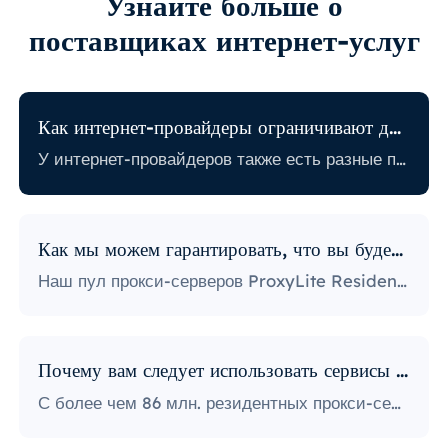
Узнайте больше о
поставщиках интернет-услуг
Как интернет-провайдеры ограничивают доступ в Интернет?
У интернет-провайдеров также есть разные политики, связанные с ограничением определенной онлайн-активности. Некоторые интернет-провайдеры блокируют определенные веб-сайты, что может стать огромной проблемой для пользователей прокси. Те, у кого самая строгая политика, блокируют доступ к платформам социальных сетей, новостным сайтам и многому другому. Блокировка определенных портов также является довольно популярной практикой, серьезно ограничивающей способ доступа пользователей к Интернету и его использования.
Как мы можем гарантировать, что вы будете использовать IP-адреса?
Наш пул прокси-серверов ProxyLite Residential предлагает бесчисленное множество прокси-серверов, поэтому нашим клиентам не нужно беспокоиться о простоях и блокировке IP-адресов. Вы можете получить доступ к необходимым вам данным с помощью прокси-серверов из мест, которые работают с этим провайдером.
Почему вам следует использовать сервисы ProxyLite для прокси?
С более чем 86 млн. резидентных прокси-серверов по всему миру ProxyLite является лучшим выбором для настоящих прокси-серверов.