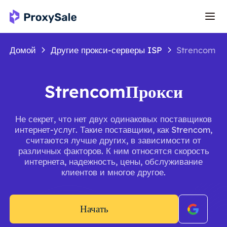
Домой
Другие прокси-серверы ISP
Strencom
StrencomПрокси
Не секрет, что нет двух одинаковых поставщиков
интернет-услуг. Такие поставщики, как Strencom,
считаются лучше других, в зависимости от
различных факторов. К ним относятся скорость
интернета, надежность, цены, обслуживание
клиентов и многое другое.
Начать