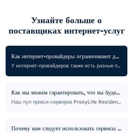
Узнайте больше о
поставщиках интернет-услуг
Как интернет-провайдеры ограничивают доступ в Интернет?
У интернет-провайдеров также есть разные политики, связанные с ограничением определенной онлайн-активности. Некоторые интернет-провайдеры блокируют определенные веб-сайты, что может стать огромной проблемой для пользователей прокси. Те, у кого самая строгая политика, блокируют доступ к платформам социальных сетей, новостным сайтам и многому другому. Блокировка определенных портов также является довольно популярной практикой, серьезно ограничивающей способ доступа пользователей к Интернету и его использования.
Как мы можем гарантировать, что вы будете использовать IP-адреса?
Наш пул прокси-серверов ProxyLite Residential предлагает бесчисленное множество прокси-серверов, поэтому нашим клиентам не нужно беспокоиться о простоях и блокировке IP-адресов. Вы можете получить доступ к необходимым вам данным с помощью прокси-серверов из мест, которые работают с этим провайдером.
Почему вам следует использовать сервисы ProxyLite для прокси?