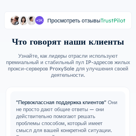
Просмотреть отзывы
TrustPilot
+1K
Что говорят наши клиенты
Узнайте, как лидеры отрасли используют
премиальный и стабильный пул IP-адресов жилых
прокси-серверов ProxySale для улучшения своей
деятельности.
"Простая интеграция с моими
инструментами"
Мне удалось с легкостью
интегрировать ProxySale в мою
существующую настройку. Процесс
настройки был простым и интуитивно