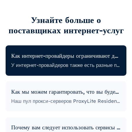
Узнайте больше о
поставщиках интернет-услуг
Как интернет-провайдеры ограничивают доступ в Интернет?
У интернет-провайдеров также есть разные политики, связанные с ограничением определенной онлайн-активности. Некоторые интернет-провайдеры блокируют определенные веб-сайты, что может стать огромной проблемой для пользователей прокси. Те, у кого самая строгая политика, блокируют доступ к платформам социальных сетей, новостным сайтам и многому другому. Блокировка определенных портов также является довольно популярной практикой, серьезно ограничивающей способ доступа пользователей к Интернету и его использования.
Как мы можем гарантировать, что вы будете использовать IP-адреса?
Наш пул прокси-серверов ProxyLite Residential предлагает бесчисленное множество прокси-серверов, поэтому нашим клиентам не нужно беспокоиться о простоях и блокировке IP-адресов. Вы можете получить доступ к необходимым вам данным с помощью прокси-серверов из мест, которые работают с этим провайдером.
Почему вам следует использовать сервисы ProxyLite для прокси?