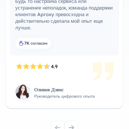
понятным, и я смог все запустить без
каких-либо проблем. Совместимость
ProxySale с инструментами, которые я
уже использую, делает его невероятно
удобным и эффективным. Это идеальное
прокси-решение для моего рабочего
процесса.
7.6K согласен
4.8
Джеймс Андерсон
Технический владелец продукта