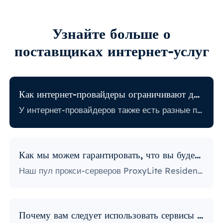
Узнайте больше о
поставщиках интернет-услуг
Как интернет-провайдеры ограничивают доступ в Интернет?
У интернет-провайдеров также есть разные политики, связанные с ограничением определенной онлайн-активности. Некоторые интернет-провайдеры блокируют определенные веб-сайты, что может стать огромной проблемой для пользователей прокси. Те, у кого самая строгая политика, блокируют доступ к платформам социальных сетей, новостным сайтам и многому другому. Блокировка определенных портов также является довольно популярной практикой, серьезно ограничивающей способ доступа пользователей к Интернету и его использования.
Как мы можем гарантировать, что вы будете использовать IP-адреса?
Наш пул прокси-серверов ProxyLite Residential предлагает бесчисленное множество прокси-серверов, поэтому нашим клиентам не нужно беспокоиться о простоях и блокировке IP-адресов. Вы можете получить доступ к необходимым вам данным с помощью прокси-серверов из мест, которые работают с этим провайдером.
Почему вам следует использовать сервисы ProxyLite для прокси?