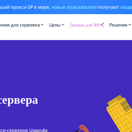
ший прокси-IP в мире,
новые пользователи
получают
скид
ения для скрапинга
Цены
Данные для ИИ
Решения
сервера
кси-серверов Uganda