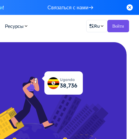
ки
!
Связаться с нами
Ресурсы
Ru
Войти
Uganda
38,795