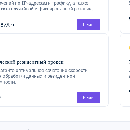
ичений по IP-адресам и трафику, а также
ржка случайной и фиксированной ротации.
68
/День
Начать
ческий резидентный прокси
агайте оптимальное сочетание скорости
а обработки данных и резидентной
мности.
P
Начать