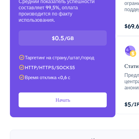
Средний показатель успешности
огран
составляет 99,5%, оплата
подде
производится по факту
использования.
69.
$
0.5
$
/GB
Таргетинг на страну/штат/город
Стати
HTTP/HTTPS/SOCKS5
Предл
Время отклика <0,6 с
центр
анони
Начать
5
$
/I