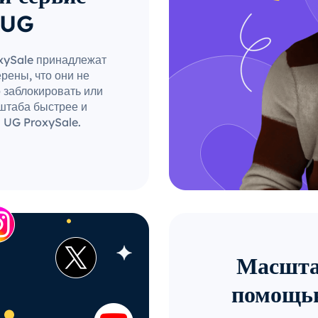
 UG
oxySale принадлежат
рены, что они не
о заблокировать или
штаба быстрее и
 UG ProxySale.
Масштаб
помощью