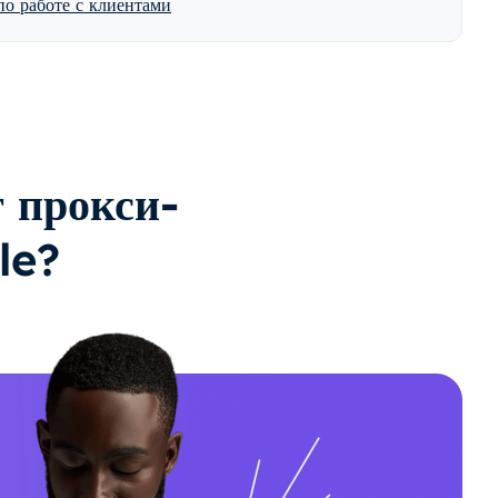
о работе с клиентами
 прокси-
le?