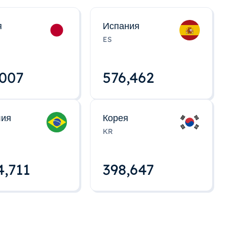
я
Испания
ES
,008
576,463
лия
Корея
KR
4,712
398,648