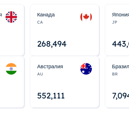
я
Канада
Япони
CA
JP
268,495
443
Австралия
Брази
AU
BR
552,112
7,09