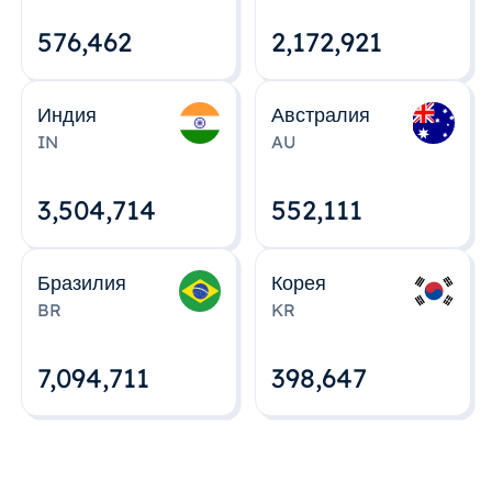
576,463
2,172,922
Индия
Австралия
IN
AU
3,504,715
552,112
Бразилия
Корея
BR
KR
7,094,712
398,648