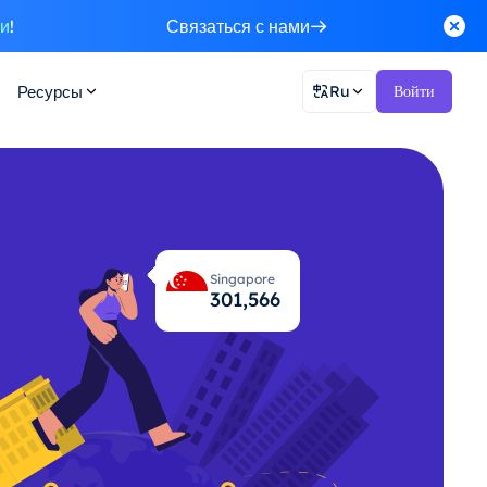
ки
!
Связаться с нами
Ресурсы
Ru
Войти
Singapore
301,599