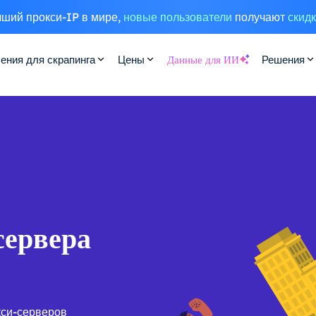
ший прокси-IP в мире,
новые пользователи
получают
скид
ения для скрапинга
Цены
Данные для ИИ
Решения
сервера
кси-серверов