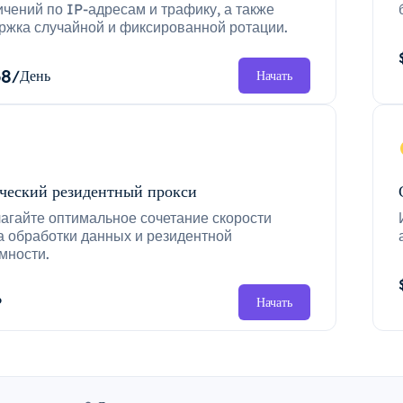
ичений по IP-адресам и трафику, а также
ржка случайной и фиксированной ротации.
68
/День
Начать
ческий резидентный прокси
агайте оптимальное сочетание скорости
а обработки данных и резидентной
мности.
P
Начать