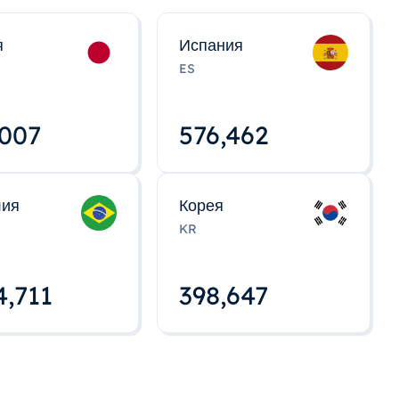
я
Испания
ES
,008
576,463
лия
Корея
KR
4,712
398,648