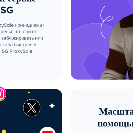
 SG
oxySale принадлежат
рены, что они не
о заблокировать или
штаба быстрее и
 SG ProxySale.
Масштаб
помощь