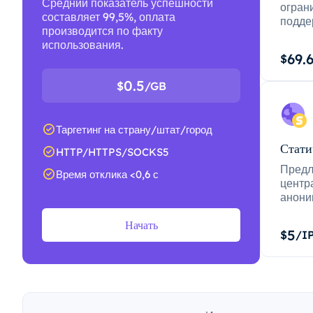
Средний показатель успешности
огран
составляет 99,5%, оплата
подде
производится по факту
использования.
69.
$
0.5
$
/GB
Таргетинг на страну/штат/город
Стати
HTTP/HTTPS/SOCKS5
Предл
Время отклика <0,6 с
центр
анони
Начать
5
$
/I