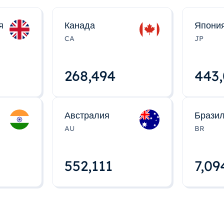
я
Канада
Япони
CA
JP
268,495
443
Австралия
Брази
AU
BR
552,112
7,09