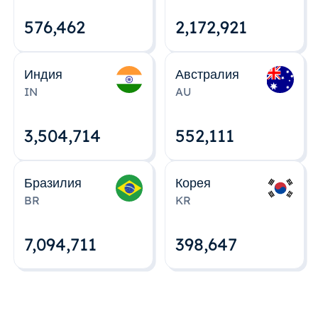
576,463
2,172,922
Индия
Австралия
IN
AU
3,504,715
552,112
Бразилия
Корея
BR
KR
7,094,712
398,648