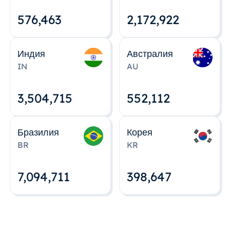
576,463
2,172,922
Индия
Австралия
IN
AU
3,504,715
552,112
Бразилия
Корея
BR
KR
7,094,712
398,648