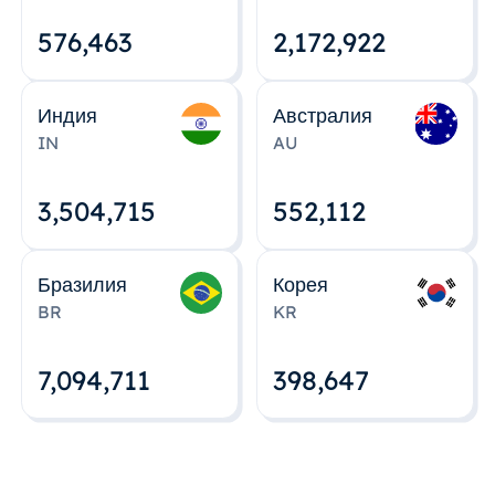
576,463
2,172,922
Индия
Австралия
IN
AU
3,504,715
552,112
Бразилия
Корея
BR
KR
7,094,712
398,648