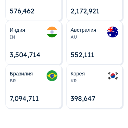
576,463
2,172,922
Индия
Австралия
IN
AU
3,504,715
552,112
Бразилия
Корея
BR
KR
7,094,712
398,648