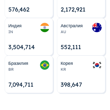
576,463
2,172,922
Индия
Австралия
IN
AU
3,504,715
552,112
Бразилия
Корея
BR
KR
7,094,712
398,648