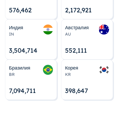
576,463
2,172,922
Индия
Австралия
IN
AU
3,504,715
552,112
Бразилия
Корея
BR
KR
7,094,712
398,648