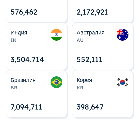
576,463
2,172,922
Индия
Австралия
IN
AU
3,504,715
552,112
Бразилия
Корея
BR
KR
7,094,712
398,648