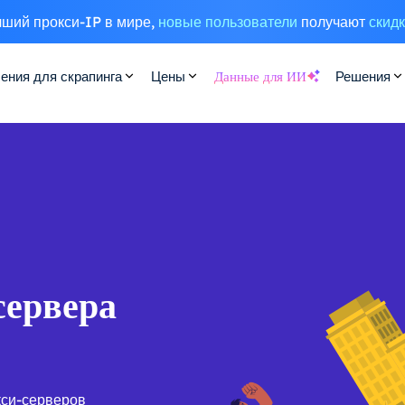
ший прокси-IP в мире,
новые пользователи
получают
скид
ения для скрапинга
Цены
Данные для ИИ
Решения
сервера
кси-серверов