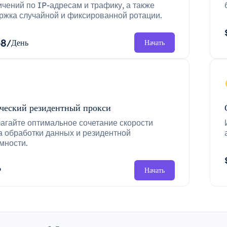
ичений по IP-адресам и трафику, а также
ржка случайной и фиксированной ротации.
68
/День
Начать
ческий резидентный прокси
агайте оптимальное сочетание скорости
а обработки данных и резидентной
мности.
P
Начать