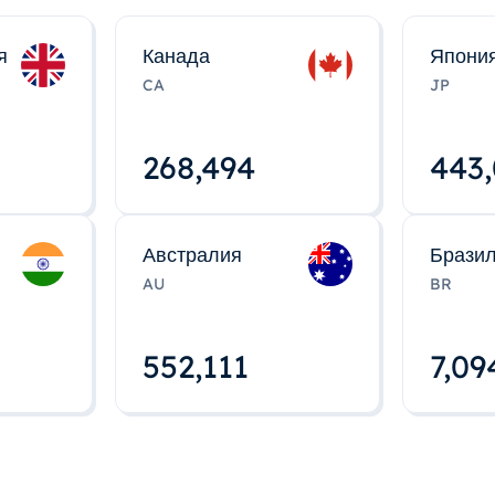
я
Канада
Япони
CA
JP
268,495
443
Австралия
Брази
AU
BR
552,112
7,09