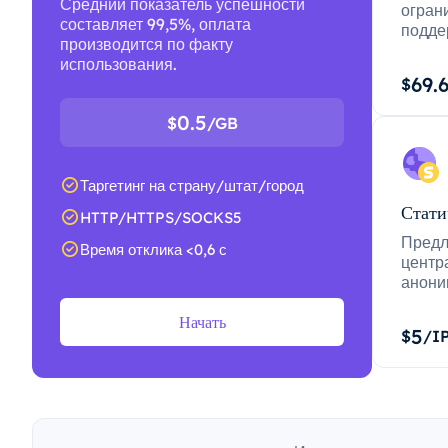
Средний показатель успешности
огран
составляет 99,5%, оплата
подде
производится по факту
использования.
69.
$
0.5
$
/GB
Таргетинг на страну/штат/город
Стати
HTTP/HTTPS/SOCKS5
Предл
Время отклика <0,6 с
центр
анони
Начать
5
$
/I