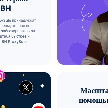
 BH
oxySale принадлежат
рены, что они не
о заблокировать или
штаба быстрее и
 BH ProxySale.
Масштаб
помощью