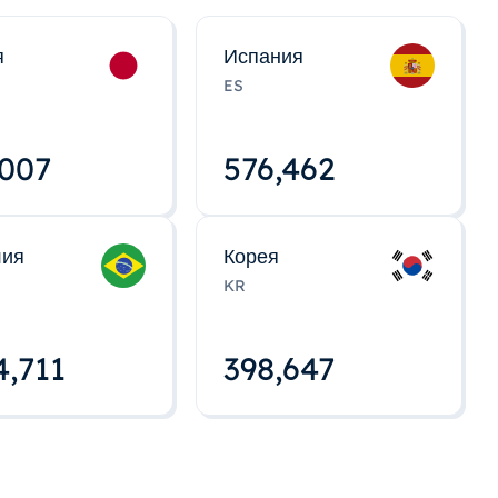
я
Испания
ES
,008
576,463
лия
Корея
KR
4,712
398,648